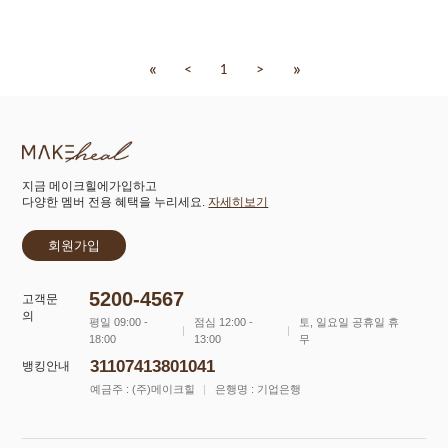
«
»
<
>
1
지금 메이크힐에가입하고
다양한 멤버 전용 혜택을 누리세요.
자세히보기
회원가입
5200-4567
고객문
의
평일 09:00 -
점심 12:00 -
토, 일요일 공휴일 휴
18:00
13:00
무
31107413801041
뱅킹안내
예금주 : (주)메이크힐
은행명 : 기업은행