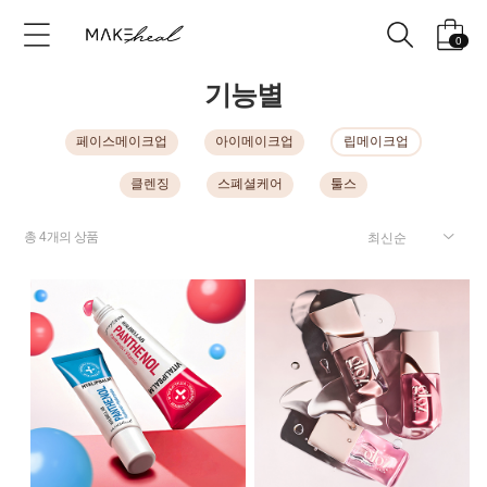
0
기능별
페이스메이크업
아이메이크업
립메이크업
클렌징
스폐셜케어
툴스
총
4
개의 상품