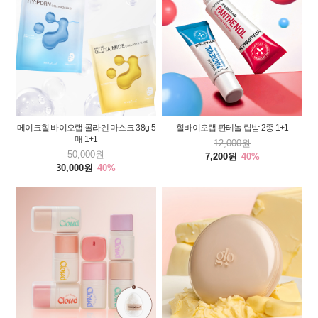
메이크힐 바이오랩 콜라겐 마스크 38g 5
힐바이오랩 판테놀 립밤 2종 1+1
매 1+1
12,000원
50,000원
7,200원
40%
30,000원
40%