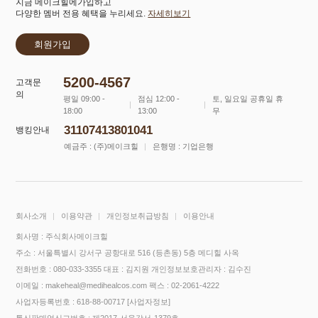
지금 메이크힐에가입하고
다양한 멤버 전용 혜택을 누리세요.
자세히보기
회원가입
5200-4567
고객문
의
평일 09:00 -
점심 12:00 -
토, 일요일 공휴일 휴
18:00
13:00
무
31107413801041
뱅킹안내
예금주 : (주)메이크힐
은행명 : 기업은행
회사소개
이용약관
개인정보취급방침
이용안내
회사명 : 주식회사메이크힐
주소 : 서울특별시 강서구 공항대로 516 (등촌동) 5층 메디힐 사옥
전화번호 : 080-033-3355
대표 : 김지원
개인정보보호관리자 : 김수진
이메일 : makeheal@medihealcos.com
팩스 : 02-2061-4222
사업자등록번호 : 618-88-00717
[사업자정보]