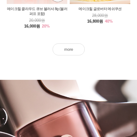
메이크힐 클라우드 큐브 블러셔 8g (블러
메이크힐 글로버터 메쉬쿠션
퍼프 포함)
28,000원
20,000원
16,800원
40%
16,000원
20%
more