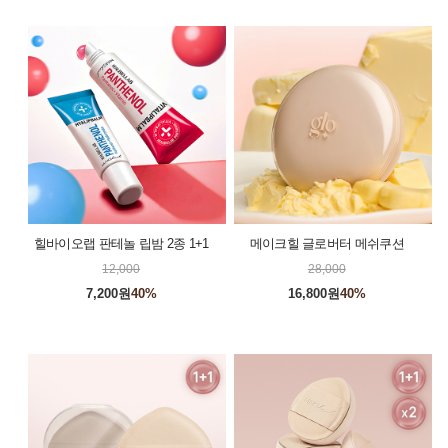
힐바이오랩 판테놀 립밤 2종 1+1
메이크힐 글로버터 메쉬쿠션
12,000
28,000
7,200원
40%
16,800원
40%