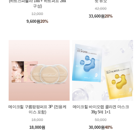
(하트스파튤라 1ea + 하트퍼프 2ea
핏 듀오
구성)
42,000
12,000
33,600원
20%
9,600원
20%
메이크힐 구름팡팡퍼프 3P (전용케
메이크힐 바이오랩 콜라겐 마스크
이스 포함)
38g 5매 1+1
18,000
50,000
18,000원
30,000원
40%