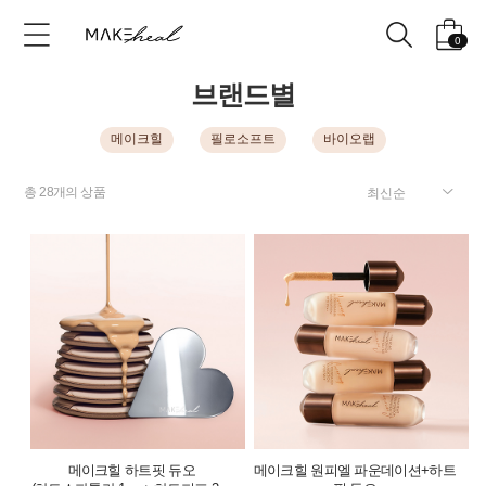
0
브랜드별
메이크힐
필로소프트
바이오랩
총
28
개의 상품
메이크힐 하트핏 듀오
메이크힐 원피엘 파운데이션+하트