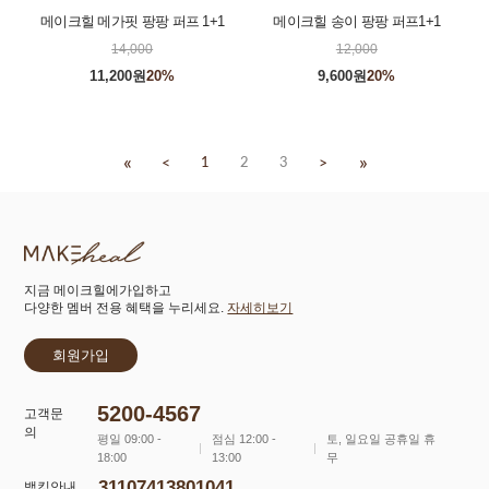
메이크힐 메가핏 팡팡 퍼프 1+1
메이크힐 송이 팡팡 퍼프1+1
14,000
12,000
11,200원
20%
9,600원
20%
«
»
<
>
1
2
3
지금 메이크힐에가입하고
다양한 멤버 전용 혜택을 누리세요.
자세히보기
회원가입
5200-4567
고객문
의
평일 09:00 -
점심 12:00 -
토, 일요일 공휴일 휴
18:00
13:00
무
31107413801041
뱅킹안내