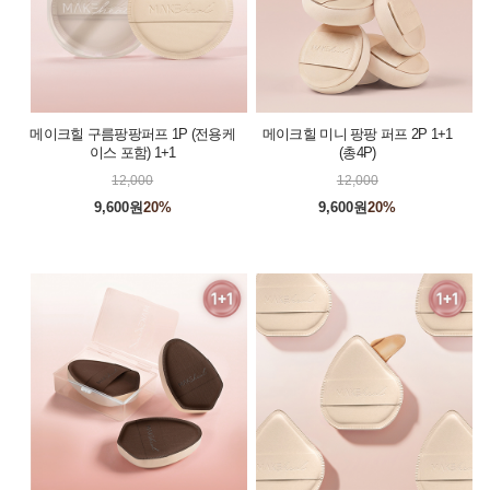
메이크힐 구름팡팡퍼프 1P (전용케
메이크힐 미니 팡팡 퍼프 2P 1+1
이스 포함) 1+1
(총4P)
12,000
12,000
9,600원
20%
9,600원
20%