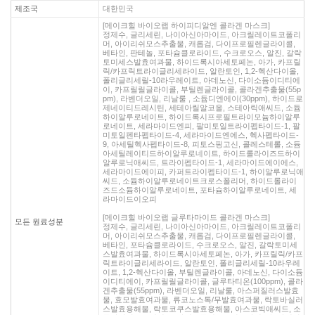
제조국
대한민국
[메이크힐 바이오랩 하이피디알엔 콜라겐 마스크]
정제수, 글리세린, 나이아신아마이드, 아크릴레이트코폴리
머, 아이리쉬모스추출물, 캐롭검, 다이프로필렌글라이콜,
베타인, 판테놀, 포타슘클로라이드, 수크로오스, 알진, 갈락
토미세스발효여과물, 하이드록시아세토페논, 아가, 카프릴
릭/카프릭트라이글리세라이드, 알란토인, 1,2-헥산다이올,
폴리글리세릴-10라우레이트, 아데노신, 다이소듐이디티에
이, 카프릴릴글라이콜, 부틸렌글라이콜, 콜라겐추출물(55p
pm), 라벤더오일, 리날룰 , 소듐디엔에이(30ppm), 하이드로
제네이티드레시틴, 세테아릴알코올, 스테아릭애씨드, 소듐
하이알루로네이트, 하이드록시프로필트라이모늄하이알루
로네이트, 세라마이드엔피, 팔미토일트라이펩타이드-1, 팔
미토일펜타펩타이드-4, 세라마이드엔에스, 헥사펩타이드-
9, 아세틸헥사펩타이드-8, 피토스핑고신, 콜레스테롤, 소듐
아세틸레이티드하이알루로네이트, 하이드롤라이즈드하이
알루로닉애씨드, 트라이펩타이드-1, 세라마이드에이에스,
세라마이드에이피, 카퍼트라이펩타이드-1, 하이알루로닉애
씨드, 소듐하이알루로네이트크로스폴리머, 하이드롤라이
즈드소듐하이알루로네이트, 포타슘하이알루로네이트, 세
라마이드이오피
[메이크힐 바이오랩 글루타마이드 콜라겐 마스크]
모든 원료성분
정제수, 글리세린, 나이아신아마이드, 아크릴레이트코폴리
머, 아이리쉬모스추출물, 캐롭검, 다이프로필렌글라이콜,
베타인, 포타슘클로라이드, 수크로오스, 알진, 갈락토미세
스발효여과물, 하이드록시아세토페논, 아가, 카프릴릭/카프
릭트라이글리세라이드, 알란토인, 폴리글리세릴-10라우레
이트, 1,2-헥산다이올, 부틸렌글라이콜, 아데노신, 다이소듐
이디티에이, 카프릴릴글라이콜, 글루타티온(100ppm), 콜라
겐추출물(55ppm), 라벤더오일, 리날룰, 아스퍼질러스발효
물, 효모발효여과물, 류코노스톡/무발효여과물, 락토바실러
스발효용해물, 락토코쿠스발효용해물, 아스코빅애씨드, 소