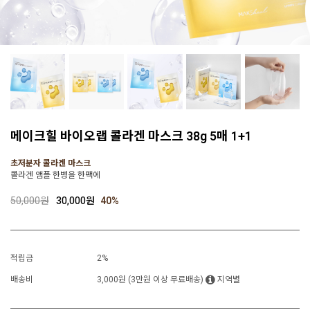
메이크힐 바이오랩 콜라겐 마스크 38g 5매 1+1
초저분자 콜라겐 마스크
콜라겐 앰플 한병을 한팩에
50,000원
30,000원
40
%
적립금
2%
배송비
3,000원 (3만원 이상 무료배송)
지역별