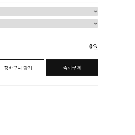
0
원
즉시구매
장바구니 담기