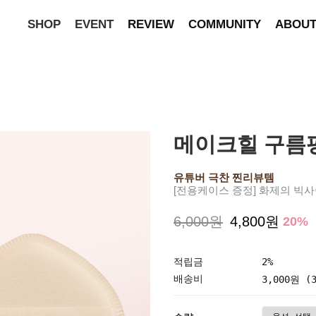
SHOP
EVENT
REVIEW
COMMUNITY
ABOU
메이크힐 구름팡
유튜버 극찬 찐리뷰템
[전용케이스 증정] 화제의 빅
6,000원
4,800원
20
%
적립금
2%
배송비
3,000원 