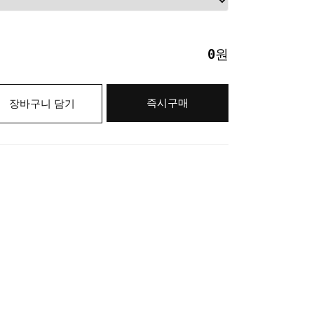
0
원
즉시구매
장바구니 담기