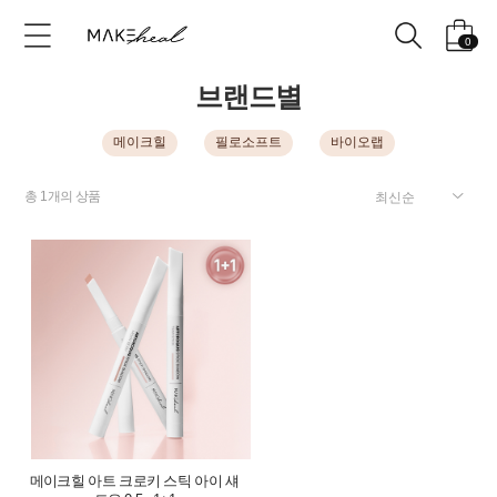
0
브랜드별
메이크힐
필로소프트
바이오랩
총
1
개의 상품
메이크힐 아트 크로키 스틱 아이 섀