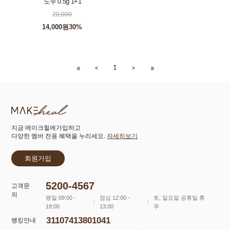
도우 0.5g 1+1
20,000
14,000원
30%
«
»
<
>
1
지금 메이크힐에가입하고
다양한 멤버 전용 혜택을 누리세요.
자세히보기
회원가입
5200-4567
고객문
의
평일 09:00 -
점심 12:00 -
토, 일요일 공휴일 휴
18:00
13:00
무
31107413801041
뱅킹안내