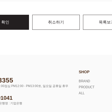
확인
취소하기
목록보
SHOP
3355
BRAND
:00
점심 PM12:00 - PM13:00
토, 일요일 공휴일 휴무
PRODUCT
ALL
01041
은행명 : 기업은행