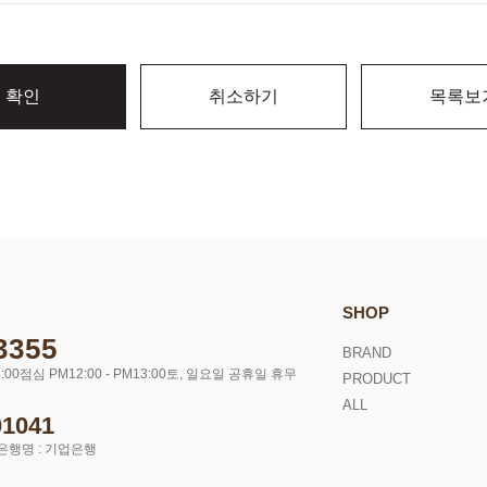
확인
취소하기
목록보
SHOP
3355
BRAND
:00
점심 PM12:00 - PM13:00
토, 일요일 공휴일 휴무
PRODUCT
ALL
01041
은행명 : 기업은행