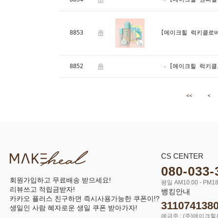
8853
[메이크힐 럭키클로버
8852
[메이크힐 럭키클
<<
<
CS CENTER
080-033-
회원가입하고 무료배송 받으세요!
평일 AM10:00 - PM18
리뷰쓰고 적립금받자!
뱅킹안내
카카오 플러스 친구하면 즉시사용가능한 쿠폰이!?
311074138
생일인 사람 혜자로운 생일 쿠폰 받아가자!
예금주 : (주)메이크힐