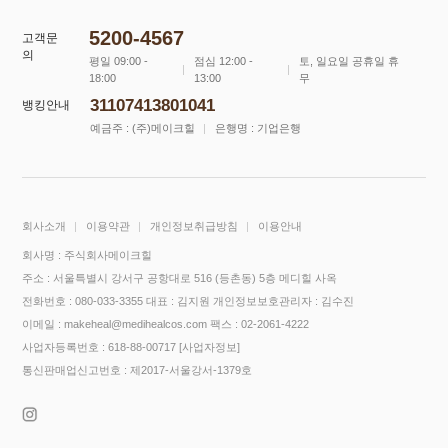
5200-4567
고객문
의
평일 09:00 -
점심 12:00 -
토, 일요일 공휴일 휴
18:00
13:00
무
31107413801041
뱅킹안내
예금주 : (주)메이크힐
은행명 : 기업은행
회사소개
이용약관
개인정보취급방침
이용안내
회사명 : 주식회사메이크힐
주소 : 서울특별시 강서구 공항대로 516 (등촌동) 5층 메디힐 사옥
전화번호 : 080-033-3355
대표 : 김지원
개인정보보호관리자 : 김수진
이메일 : makeheal@medihealcos.com
팩스 : 02-2061-4222
사업자등록번호 : 618-88-00717
[사업자정보]
통신판매업신고번호 : 제2017-서울강서-1379호