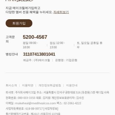
지금 메이크힐에가입하고
다양한 멤버 전용 혜택을 누리세요.
자세히보기
회원가입
5200-4567
고객문
의
평일 09:00 -
점심 12:00 -
토, 일요일 공휴일 휴
18:00
13:00
무
31107413801041
뱅킹안내
예금주 : (주)메이크힐
은행명 : 기업은행
회사소개
이용약관
개인정보취급방침
이용안내
회사명 : 주식회사메이크힐
주소 : 서울특별시 강서구 공항대로 516 (등촌동) 5층 메디힐 사옥
전화번호 : 080-033-3355
대표 : 김지원
개인정보보호관리자 : 김수진
이메일 : makeheal@medihealcos.com
팩스 : 02-2061-4222
사업자등록번호 : 618-88-00717
[사업자정보]
통신판매업신고번호 : 제2017-서울강서-1379호