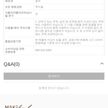
제조국
중국
모든 원료성분
루비셀
식품의약품안전처심사
무
필 문구
1. 상처가 있는 부위, 습진 및 피부염 등의 이상이 있는 부위
에는 사용하지 마십시오. 2. 다음 사용을 위해 청결을 유지
사용할 때의 주의사항
하시고 타인과 함께 사용하지 마십시오. 3. 지정된 용도 외
에 다른 용도로 사용하지 마십시오. 4. 유·소아의 손이 닿지
않는 곳에 보관하십시오.
본 제품에 이상이 있을 경우, 공정거래 위원회 고시 소비자
품질보증기준
분쟁해결 기준에 의거 보상해 드립니다.
소비자상담 관련
080-033-3355
전화번호
Q&A(0)
문의하기
등록된 문의가 없습니다.