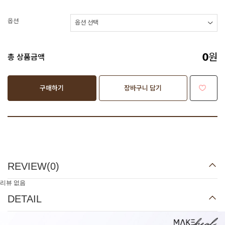
옵션
원
총 상품금액
0
구매하기
장바구니 담기
REVIEW(
0
)
리뷰 없음
DETAIL