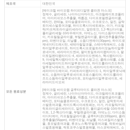
제조국
대한민국
[메이크힐 바이오랩 하이피디알엔 콜라겐 마스크]
정제수, 글리세린, 나이아신아마이드, 아크릴레이트코폴리
머, 아이리쉬모스추출물, 캐롭검, 다이프로필렌글라이콜,
베타인, 판테놀, 포타슘클로라이드, 수크로오스, 알진, 갈락
토미세스발효여과물, 하이드록시아세토페논, 아가, 카프릴
릭/카프릭트라이글리세라이드, 알란토인, 1,2-헥산다이올,
폴리글리세릴-10라우레이트, 아데노신, 다이소듐이디티에
이, 카프릴릴글라이콜, 부틸렌글라이콜, 콜라겐추출물(55p
pm), 라벤더오일, 리날룰 , 소듐디엔에이(30ppm), 하이드로
제네이티드레시틴, 세테아릴알코올, 스테아릭애씨드, 소듐
하이알루로네이트, 하이드록시프로필트라이모늄하이알루
로네이트, 세라마이드엔피, 팔미토일트라이펩타이드-1, 팔
미토일펜타펩타이드-4, 세라마이드엔에스, 헥사펩타이드-
9, 아세틸헥사펩타이드-8, 피토스핑고신, 콜레스테롤, 소듐
아세틸레이티드하이알루로네이트, 하이드롤라이즈드하이
알루로닉애씨드, 트라이펩타이드-1, 세라마이드에이에스,
세라마이드에이피, 카퍼트라이펩타이드-1, 하이알루로닉애
씨드, 소듐하이알루로네이트크로스폴리머, 하이드롤라이
즈드소듐하이알루로네이트, 포타슘하이알루로네이트, 세
라마이드이오피
[메이크힐 바이오랩 글루타마이드 콜라겐 마스크]
모든 원료성분
정제수, 글리세린, 나이아신아마이드, 아크릴레이트코폴리
머, 아이리쉬모스추출물, 캐롭검, 다이프로필렌글라이콜,
베타인, 포타슘클로라이드, 수크로오스, 알진, 갈락토미세
스발효여과물, 하이드록시아세토페논, 아가, 카프릴릭/카프
릭트라이글리세라이드, 알란토인, 폴리글리세릴-10라우레
이트, 1,2-헥산다이올, 부틸렌글라이콜, 아데노신, 다이소듐
이디티에이, 카프릴릴글라이콜, 글루타티온(100ppm), 콜라
겐추출물(55ppm), 라벤더오일, 리날룰, 아스퍼질러스발효
물, 효모발효여과물, 류코노스톡/무발효여과물, 락토바실러
스발효용해물, 락토코쿠스발효용해물, 아스코빅애씨드, 소