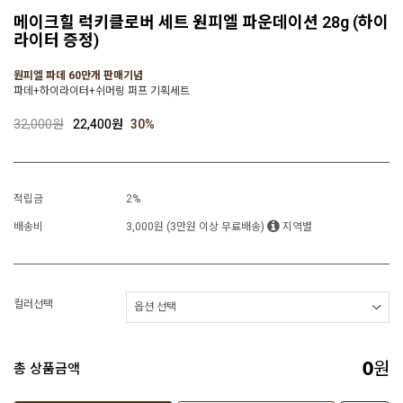
메이크힐 럭키클로버 세트 원피엘 파운데이션 28g (하이
라이터 증정)
원피엘 파데 60만개 판매기념
파데+하이라이터+쉬머링 퍼프 기획세트
32,000원
22,400원
30
%
적립금
2%
배송비
3,000원 (3만원 이상 무료배송)
지역별
컬러선택
원
총 상품금액
0