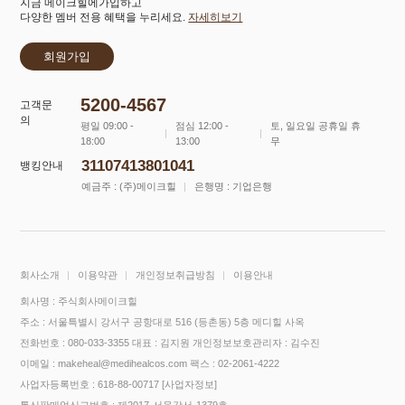
지금 메이크힐에가입하고
다양한 멤버 전용 혜택을 누리세요.
자세히보기
회원가입
5200-4567
고객문
의
평일 09:00 -
점심 12:00 -
토, 일요일 공휴일 휴
18:00
13:00
무
31107413801041
뱅킹안내
예금주 : (주)메이크힐
은행명 : 기업은행
회사소개
이용약관
개인정보취급방침
이용안내
회사명 : 주식회사메이크힐
주소 : 서울특별시 강서구 공항대로 516 (등촌동) 5층 메디힐 사옥
전화번호 : 080-033-3355
대표 : 김지원
개인정보보호관리자 : 김수진
이메일 : makeheal@medihealcos.com
팩스 : 02-2061-4222
사업자등록번호 : 618-88-00717
[사업자정보]