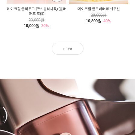
메이크힐 클라우드 큐브 블러셔 8g (블러
메이크힐 글로버터 메쉬쿠션
퍼프 포함)
28,000원
20,000원
16,800원
40%
16,000원
20%
more